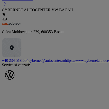
CYBERNET AUTOCENTER VW BACAU
4.9
Calea Moldovei, nr. 239
,
600353
Bacau
+40 234 518 604
cybernet@autocenter.ro
https://www.cybernet.autoce
Service si vanzari: