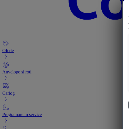
Oferte
Anvelope si roti
Carlog
Programare in service