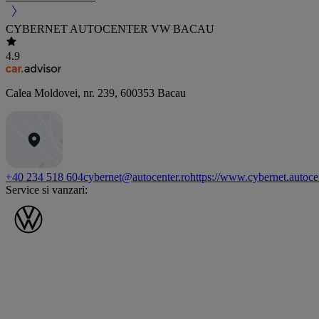
CYBERNET AUTOCENTER VW BACAU
4.9
Calea Moldovei, nr. 239
,
600353
Bacau
+40 234 518 604
cybernet@autocenter.ro
https://www.cybernet.autoce
Service si vanzari: