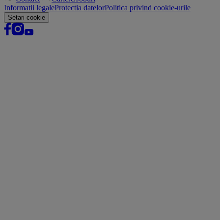
Informatii legale
Protectia datelor
Politica privind cookie-urile
Setari cookie